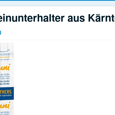
einunterhalter aus Kärn
8